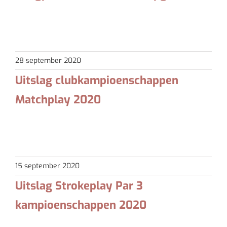
Helaas is er zondagavond/maandagochtend weer een
inlogprobleem ontstaan, vermoedelijk door [...]
28 september 2020
Uitslag clubkampioenschappen
Matchplay 2020
Clubkampioenschappen Matchplay 2020 De spelvorm
is Matchplay, je strijdt per [...]
15 september 2020
Uitslag Strokeplay Par 3
kampioenschappen 2020