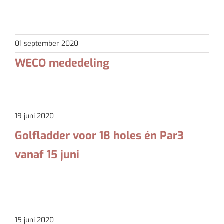
Astrid Dekker en Marcel Buyink zijn clubkampioen
Strokeplay Par 3 [...]
01 september 2020
WECO mededeling
Op zondag 28 juni as. zal de eerste WECO wedstrijd [...]
19 juni 2020
Golfladder voor 18 holes én Par3
vanaf 15 juni
Buiten de NGF-competitie om wordt er weinig
matchplay gespeeld en [...]
15 juni 2020