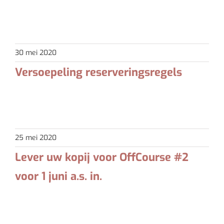
Bericht van Golfpark Wilnis Beste Leden, En weer een
stapje [...]
30 mei 2020
Versoepeling reserveringsregels
25 mei 2020 Beste leden, Golfpark Wilnis en het
bestuur [...]
25 mei 2020
Lever uw kopij voor OffCourse #2
voor 1 juni a.s. in.
Beste Off Course contribuanten, De Coronacrisis heeft
ook in golfland [...]