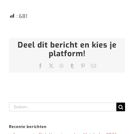
:
681
Deel dit bericht en kies je
platform!
Facebook
X
WhatsApp
Tumblr
Pinterest
E-
mail
Zoeken
naar:
Recente berichten