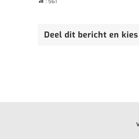
:
561
Deel dit bericht en kies
V