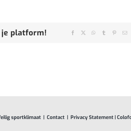
 je platform!
Facebook
X
WhatsApp
Tumblr
Pinteres
E
ma
eilig sportklimaat
|
Contact
|
Privacy Statement
|
Colof