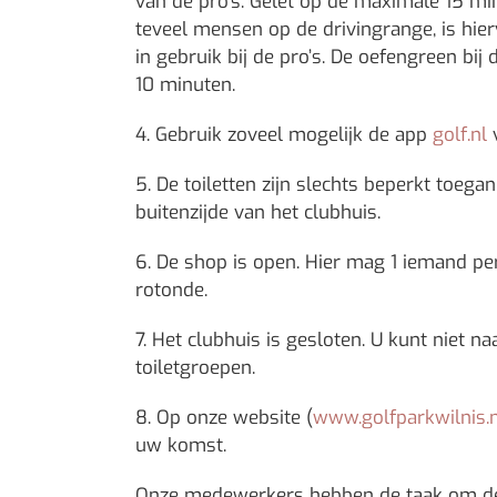
van de pro’s. Gelet op de maximale 15 mi
teveel mensen op de drivingrange, is hier
in gebruik bij de pro’s. De oefengreen b
10 minuten.
4. Gebruik zoveel mogelijk de app
golf.nl
v
5. De toiletten zijn slechts beperkt toega
buitenzijde van het clubhuis.
6. De shop is open. Hier mag 1 iemand per 
rotonde.
7. Het clubhuis is gesloten. U kunt niet 
toiletgroepen.
8. Op onze website (
www.golfparkwilnis.n
uw komst.
Onze medewerkers hebben de taak om deze