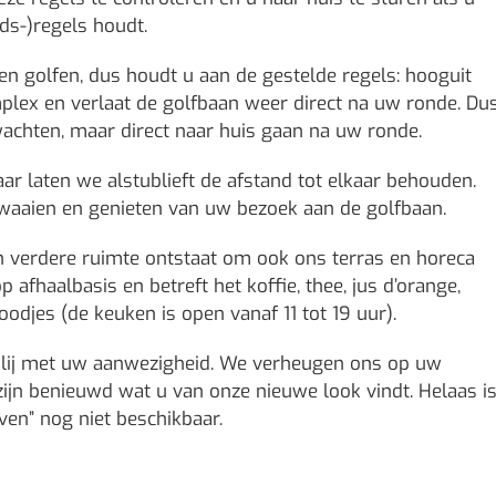
ds-)regels houdt.
n golfen, dus houdt u aan de gestelde regels: hooguit
mplex en verlaat de golfbaan weer direct na uw ronde. Du
chten, maar direct naar huis gaan na uw ronde.
aar laten we alstublieft de afstand tot elkaar behouden.
 zwaaien en genieten van uw bezoek aan de golfbaan.
n verdere ruimte ontstaat om ook ons terras en horeca
p afhaalbasis en betreft het koffie, thee, jus d’orange,
oodjes (de keuken is open vanaf 11 tot 19 uur).
 blij met uw aanwezigheid. We verheugen ons op uw
zijn benieuwd wat u van onze nieuwe look vindt. Helaas i
en” nog niet beschikbaar.