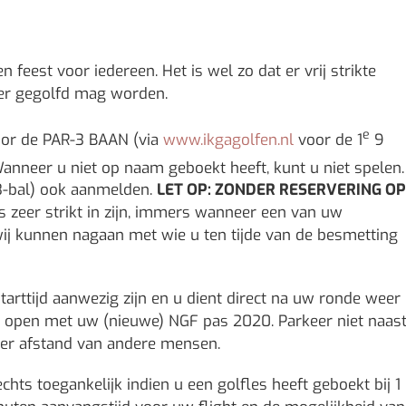
 feest voor iedereen. Het is wel zo dat er vrij strikte
eer gegolfd mag worden.
e
voor de PAR-3 BAAN (via
www.ikgagolfen.nl
voor de 1
9
anneer u niet op naam geboekt heeft, kunt u niet spelen.
-bal) ook aanmelden.
LET OP: ZONDER RESERVERING OP
s zeer strikt in zijn, immers wanneer een van uw
ij kunnen nagaan met wie u ten tijde van de besmetting
rttijd aanwezig zijn en u dient direct na uw ronde weer
at open met uw (nieuwe) NGF pas 2020. Parkeer niet naas
eter afstand van andere mensen.
echts toegankelijk indien u een golfles heeft geboekt bij 1