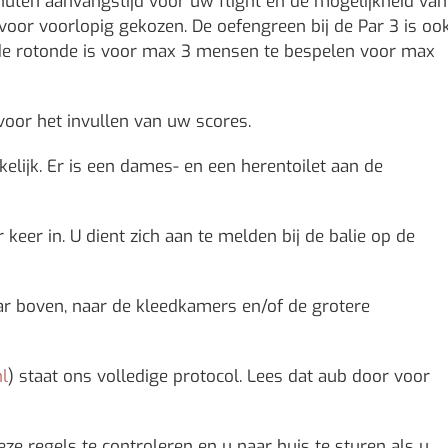
nuten aanvangstijd voor uw flight en de mogelijkheid van
voor voorlopig gekozen. De oefengreen bij de Par 3 is oo
ij de rotonde is voor max 3 mensen te bespelen voor max
oor het invullen van uw scores.
nkelijk. Er is een dames- en een herentoilet aan de
keer in. U dient zich aan te melden bij de balie op de
naar boven, naar de kleedkamers en/of de grotere
l
) staat ons volledige protocol. Lees dat aub door voor
 regels te controleren en u naar huis te sturen als u