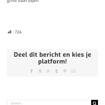
grote baan lopen.
:
724
Deel dit bericht en kies je
platform!
Facebook
X
WhatsApp
Tumblr
Pinterest
E-
mail
Zoeken