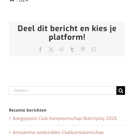
Deel dit bericht en kies je
platform!
Facebook
X
WhatsApp
Tumblr
Pinterest
E-
mail
Zoeken
naar:
Recente berichten
Aangepaste Club Kampioenschap Matchplay 2026
Annulering wedstrijden Clubkampioenschap