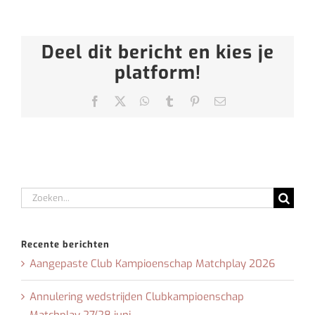
Deel dit bericht en kies je
platform!
Facebook
X
WhatsApp
Tumblr
Pinterest
E-
mail
Zoeken
naar:
Recente berichten
Aangepaste Club Kampioenschap Matchplay 2026
Annulering wedstrijden Clubkampioenschap
Matchplay 27/28 juni