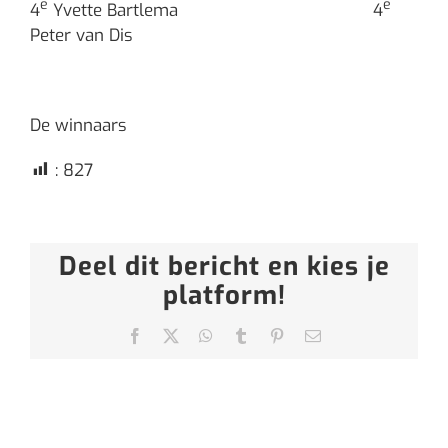
e
e
4
Yvette Bartlema 4
Peter van Dis
De winnaars
:
827
Deel dit bericht en kies je
platform!
Facebook
X
WhatsApp
Tumblr
Pinterest
E-
mail