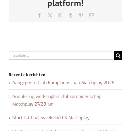
platform!
Facebook
X
WhatsApp
Tumblr
Pinterest
E-
mail
Zoeken
naar:
Recente berichten
Aangepaste Club Kampioenschap Matchplay 2026
Annulering wedstrijden Clubkampioenschap
Matchplay 27/28 juni
Startlijst finaleweekeind CK Matchplay