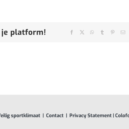
 je platform!
Facebook
X
WhatsApp
Tumblr
Pinteres
E
ma
eilig sportklimaat
|
Contact
|
Privacy Statement
|
Colof