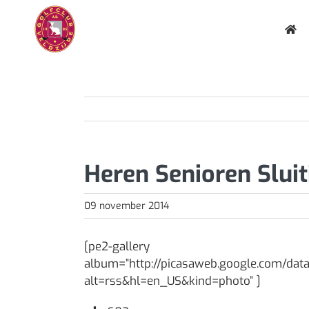
Ga
naar
inhoud
Heren Senioren Sluit
09 november 2014
[pe2-gallery
album=”http://picasaweb.google.com/da
alt=rss&hl=en_US&kind=photo” ]