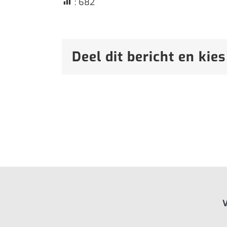
:
682
Deel dit bericht en kies
V