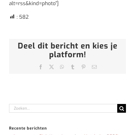
alt=rss&kind=photo”]
:
582
Deel dit bericht en kies je
platform!
Facebook
X
WhatsApp
Tumblr
Pinterest
E-
mail
Zoeken
naar:
Recente berichten