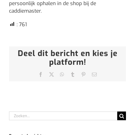
persoonlijk ophalen in de shop bij de
caddiemaster.
:
761
Deel dit bericht en kies je
platform!
Facebook
X
WhatsApp
Tumblr
Pinterest
E-
mail
Zoeken
naar: