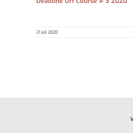
Deadline Off Course # 3 2020
Beste mensen, Drie augustus is de (nieuwe) dead
21 juli 2020
V