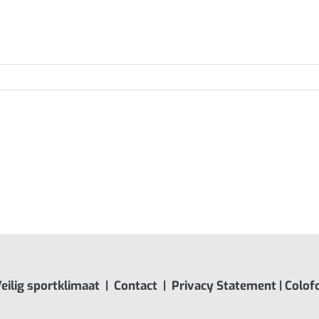
line voor het [...]
eilig sportklimaat
|
Contact
|
Privacy Statement
|
Colof