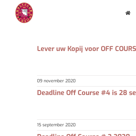
Ga
naar
inhoud
Lever uw Kopij voor OFF COUR
Beste Off Course contribuanten, In december kom
09 november 2020
Deadline Off Course #4 is 28 
Beste Off Course contribuanten, In oktober versc
15 september 2020