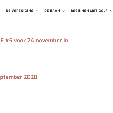
DE VERENIGING
DE BAAN
BEGINNEN MET GOLF
SE #5 voor 24 november in
t de laatste editie [...]
september 2020
hijnt de vierde [...]