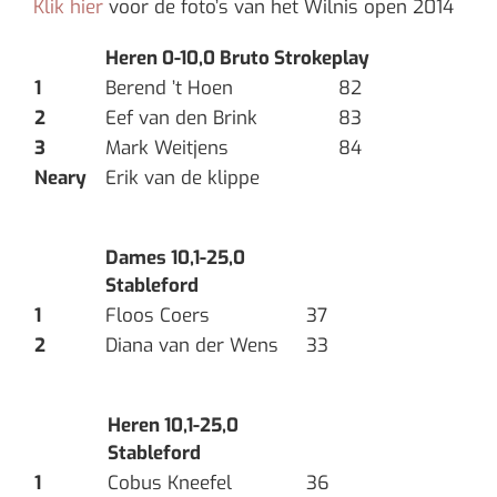
Klik hier
voor de foto’s van het Wilnis open 2014
Heren 0-10,0 Bruto Strokeplay
1
Berend ’t Hoen
82
2
Eef van den Brink
83
3
Mark Weitjens
84
Neary
Erik van de klippe
Dames 10,1-25,0
Stableford
1
Floos Coers
37
2
Diana van der Wens
33
Heren 10,1-25,0
Stableford
1
Cobus Kneefel
36