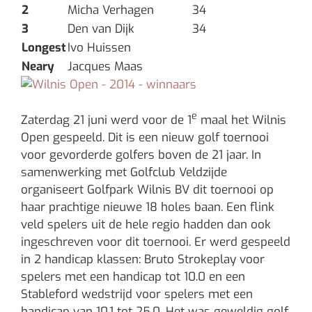
2
Micha Verhagen
34
3
Den van Dijk
34
Longest
Ivo Huissen
Neary
Jacques Maas
e
Zaterdag 21 juni werd voor de 1
maal het Wilnis
Open gespeeld. Dit is een nieuw golf toernooi
voor gevorderde golfers boven de 21 jaar. In
samenwerking met Golfclub Veldzijde
organiseert Golfpark Wilnis BV dit toernooi op
haar prachtige nieuwe 18 holes baan. Een flink
veld spelers uit de hele regio hadden dan ook
ingeschreven voor dit toernooi. Er werd gespeeld
in 2 handicap klassen: Bruto Strokeplay voor
spelers met een handicap tot 10.0 en een
Stableford wedstrijd voor spelers met een
handicap van 10.1 tot 25.0. Het was geweldig golf