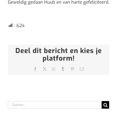
Geweldig gedaan Huub en van harte gefeliciteerd.
:
624
Deel dit bericht en kies je
platform!
Facebook
X
WhatsApp
Tumblr
Pinterest
E-
mail
Zoeken
naar: