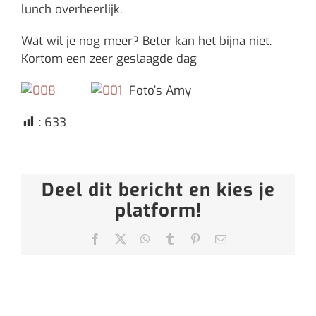
lunch overheerlijk.
Wat wil je nog meer? Beter kan het bijna niet.
Kortom een zeer geslaagde dag
Foto’s Amy
:
633
Deel dit bericht en kies je
platform!
Facebook
X
WhatsApp
Tumblr
Pinterest
E-
mail