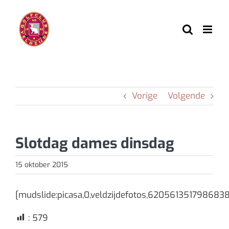
Ga
naar
inhoud
Vorige
Volgende
Slotdag dames dinsdag
15 oktober 2015
[mudslide:picasa,0,veldzijdefotos,6205613517986838
:
579