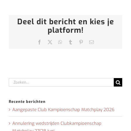
Deel dit bericht en kies je
platform!
Facebook
X
WhatsApp
Tumblr
Pinterest
E-
mail
Zoeken
naar:
Recente berichten
Aangepaste Club Kampioenschap Matchplay 2026
Annulering wedstrijden Clubkampioenschap
Matchplay 27/28 juni