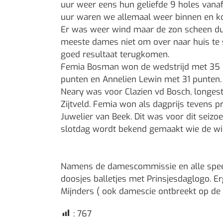
uur weer eens hun geliefde 9 holes vanaf 
uur waren we allemaal weer binnen en ko
Er was weer wind maar de zon scheen dus 
meeste dames niet om over naar huis te sc
goed resultaat terugkomen.
Femia Bosman won de wedstrijd met 35 
punten en Annelien Lewin met 31 punten.
Neary was voor Clazien vd Bosch, longest 
Zijtveld. Femia won als dagprijs tevens 
Juwelier van Beek. Dit was voor dit seizo
slotdag wordt bekend gemaakt wie de winn
Namens de damescommissie en alle spee
doosjes balletjes met Prinsjesdaglogo. E
Mijnders ( ook damescie ontbreekt op de 
:
767