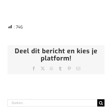
:
746
Deel dit bericht en kies je
platform!
Facebook
X
WhatsApp
Tumblr
Pinterest
E-
mail
Zoeken
naar: