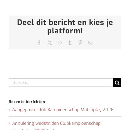
Deel dit bericht en kies je
platform!
Facebook
X
WhatsApp
Tumblr
Pinterest
E-
mail
Zoeken
naar:
Recente berichten
Aangepaste Club Kampioenschap Matchplay 2026
Annulering wedstrijden Clubkampioenschap