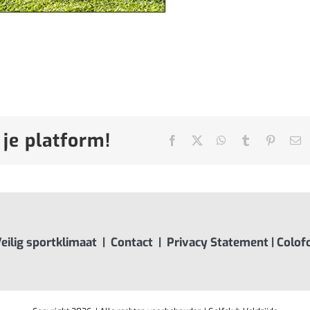
 je platform!
Facebook
X
WhatsApp
Tumblr
Pinteres
E
ma
eilig sportklimaat
|
Contact
|
Privacy Statement
|
Colof