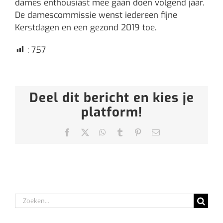
dames enthousiast mee gaan doen volgend jaar.
De damescommissie wenst iedereen fijne
Kerstdagen en een gezond 2019 toe.
:
757
Deel dit bericht en kies je
platform!
Facebook
X
WhatsApp
Tumblr
Pinterest
E-
mail
Zoeken
naar: