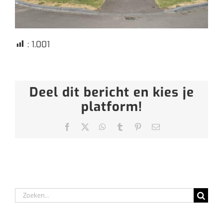
:
1.001
Deel dit bericht en kies je
platform!
Facebook
X
WhatsApp
Tumblr
Pinterest
E-
mail
Zoeken
naar: