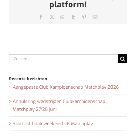
platform!
Facebook
X
WhatsApp
Tumblr
Pinterest
E-
mail
Zoeken
naar:
Recente berichten
Aangepaste Club Kampioenschap Matchplay 2026
Annulering wedstrijden Clubkampioenschap
Matchplay 27/28 juni
Startlijst finaleweekeind CK Matchplay