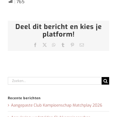
:
765
Deel dit bericht en kies je
platform!
Facebook
X
WhatsApp
Tumblr
Pinterest
E-
mail
Zoeken
naar:
Recente berichten
Aangepaste Club Kampioenschap Matchplay 2026