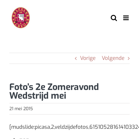
Ga
naar
inhoud
Vorige
Volgende
Foto’s 2e Zomeravond
Wedstrijd mei
21 mei 2015
[mudslide:picasa,2,veldzijdefotos,61510528161410332