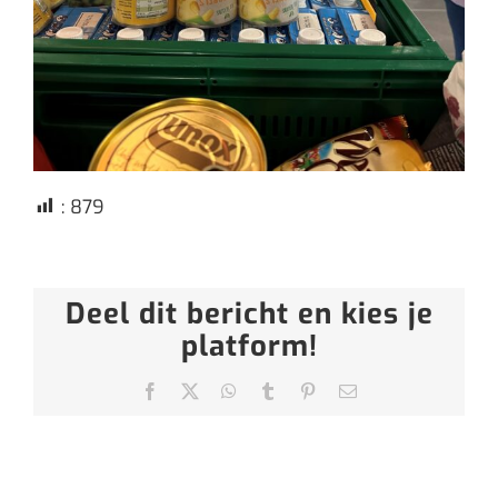
:
879
Deel dit bericht en kies je
platform!
Facebook
X
WhatsApp
Tumblr
Pinterest
E-
mail