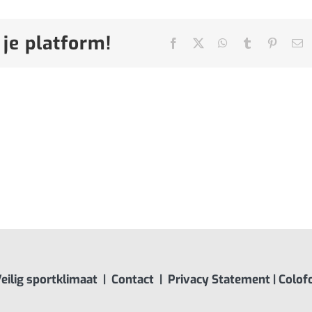
 je platform!
Facebook
X
WhatsApp
Tumblr
Pinteres
E
ma
eilig sportklimaat
|
Contact
|
Privacy Statement
|
Colof