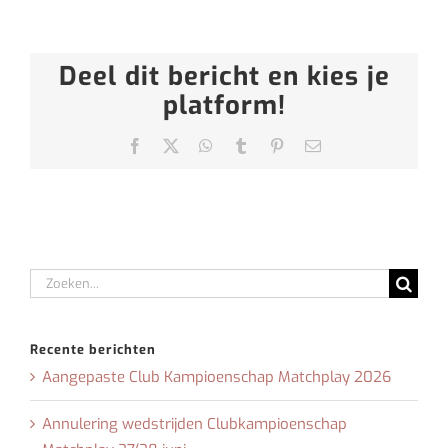
Deel dit bericht en kies je
platform!
Facebook
X
WhatsApp
Tumblr
Pinterest
E-
mail
Zoeken
naar:
Recente berichten
Aangepaste Club Kampioenschap Matchplay 2026
Annulering wedstrijden Clubkampioenschap