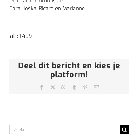
De lustrumcommissie
Cora, Joska, Ricard en Marianne
:
1.409
Deel dit bericht en kies je
platform!
Facebook
X
WhatsApp
Tumblr
Pinterest
E-
mail
Zoeken
naar: