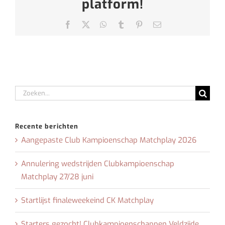
platform!
Facebook
X
WhatsApp
Tumblr
Pinterest
E-
mail
Zoeken
naar:
Recente berichten
Aangepaste Club Kampioenschap Matchplay 2026
Annulering wedstrijden Clubkampioenschap
Matchplay 27/28 juni
Startlijst finaleweekeind CK Matchplay
Starters gezocht! Clubkampioenschappen Veldzijde